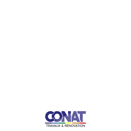
Adoucisseur d’eau,
Filtres antitartre et anticalcaire,
La production d’eau chaude sanitaire :
Chauffe-eau électrique
Chauffe-eau thermodynamique,
Chauffe-eau Gaz.
Afin de vous conseiller au mieux dans le traitement d’eau de votre
logement, nous réalisons des analyses (qualité de l’eau, dureté de
l’eau etc…).