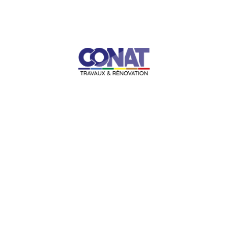
Diagnostic thermique
Conat Services peut vous proposer plusieurs diagnostics
afin de mieux comprendre les points positifs et négatifs
de la consommation de votre logement. L’objectif ?
Obtenir les meilleures recommandations pour améliorer
et optimiser les performances énergétiques de votre
habitation ou de vos locaux.
Consulter notre BOOK de
réalisations !