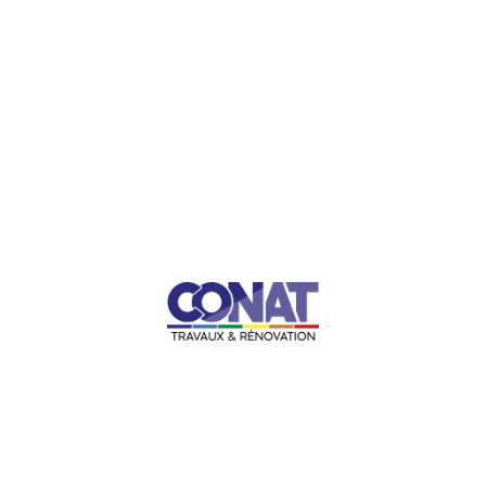
Climatisation
Vous souhaitez faire installer une climatisation chez vous ou
réaliser l’entretien ou la maintenance d’un de vos appareils ?
Nous assurons l’installation et la maintenance de tous types de
climatisation :
• Les climatisations réversibles,
• Les climatiseurs mobiles